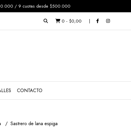
$200.000 / 9 cuotas desde $500.000
0
-
$0,00
ALLES
CONTACTO
ía
Sastrero de lana espiga