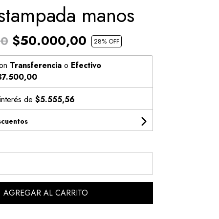
estampada manos
$50.000,00
00
28
% OFF
on
Transferencia
o
Efectivo
37.500,00
 interés de
$5.555,56
scuentos
AGREGAR AL CARRITO