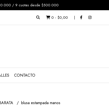
$200.000 / 9 cuotas desde $500.000
0
-
$0,00
ALLES
CONTACTO
BARATA
blusa estampada manos